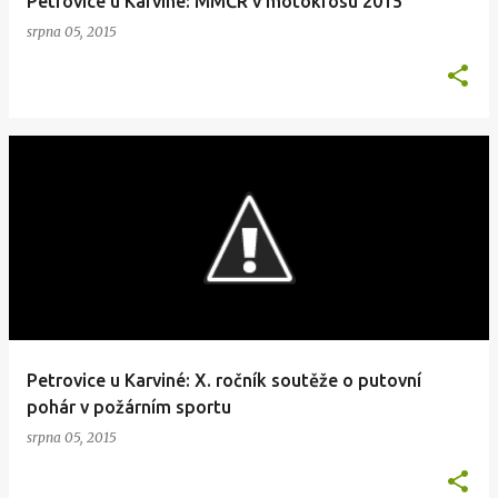
Petrovice u Karviné: MMČR v motokrosu 2015
srpna 05, 2015
Petrovice u Karviné: X. ročník soutěže o putovní
pohár v požárním sportu
srpna 05, 2015