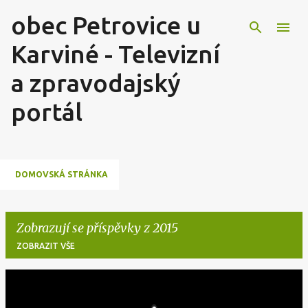
obec Petrovice u
Přeskočit na hlavní obsah
Karviné - Televizní
a zpravodajský
portál
DOMOVSKÁ STRÁNKA
Zobrazují se příspěvky z 2015
ZOBRAZIT VŠE
P