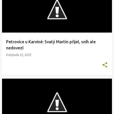
ř
í
s
p
ě
v
Petrovice u Karviné: Svatý Martin přijel, sníh ale
k
nedovezl
y
listopadu 13, 2015