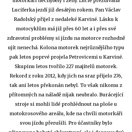
motorkáři nechyběly i ženy. Lucie přezdívaná
Luciferka jezdí již desátým rokem. Pan Václav
Radolský přijel z nedaleké Karviné. Lásku k
motocyklům má již přes 60 let a i přes své
zdravotní problémy si jízdu na motorce rozhodně
ujít nenechá. Kolona motorek nejrůznějšího typu
pak letos poprvé projela Petrovicemi u Karviné.
Skupinu letos tvořilo 227 majitelů motorek.
Rekord z roku 2012, kdy jich na sraz přijelo 276,
tak ani letos překonán nebyl. To však nikomu z
přítomných na náladě nijak neubralo. Burácející
stroje si mohli lidé prohlédnout na ploše u
motokrosového areálu, kde na chvíli motorkáři
svou jízdu přerušili. Pro účastníky bylo