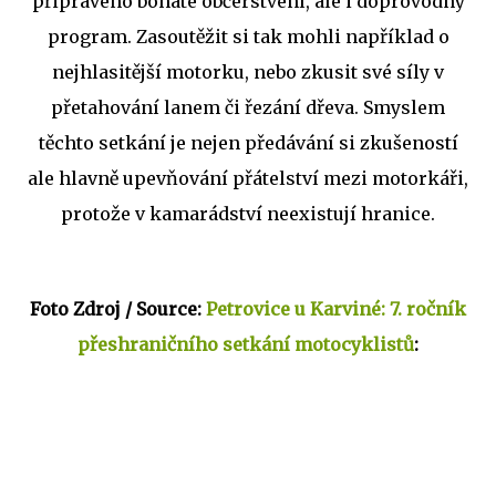
připraveno bohaté občerstvení, ale i doprovodný
program. Zasoutěžit si tak mohli například o
nejhlasitější motorku, nebo zkusit své síly v
přetahování lanem či řezání dřeva. Smyslem
těchto setkání je nejen předávání si zkušeností
ale hlavně upevňování přátelství mezi motorkáři,
protože v kamarádství neexistují hranice.
Foto Zdroj / Source:
Petrovice u Karviné: 7. ročník
přeshraničního setkání motocyklistů
: