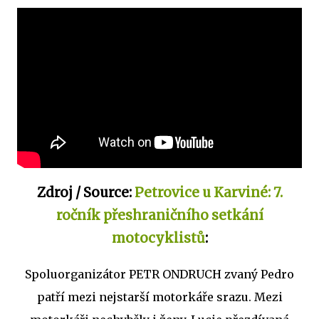
Zdroj / Source:
Petrovice u Karviné: 7.
ročník přeshraničního setkání
motocyklistů
:
Spoluorganizátor PETR ONDRUCH zvaný Pedro
patří mezi nejstarší motorkáře srazu. Mezi