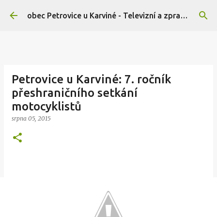
Přeskočit na hlavní obsah
obec Petrovice u Karviné - Televizní a zpravodajský portál
Petrovice u Karviné: 7. ročník
přeshraničního setkání
motocyklistů
srpna 05, 2015