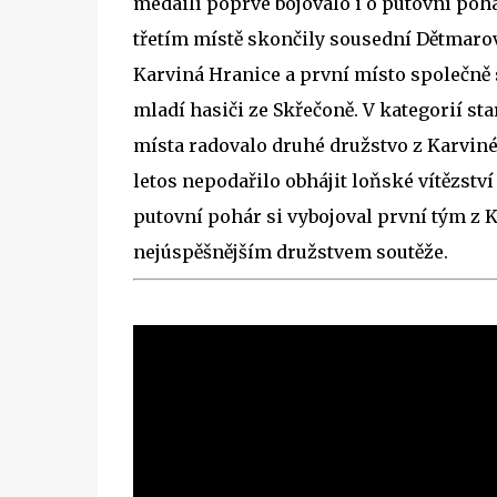
medailí poprvé bojovalo i o putovní pohá
třetím místě skončily sousední Dětmarov
Karviná Hranice a první místo společně
mladí hasiči ze Skřečoně. V kategorií st
místa radovalo druhé družstvo z Karvin
letos nepodařilo obhájit loňské vítězstv
putovní pohár si vybojoval první tým z Ka
nejúspěšnějším družstvem soutěže.