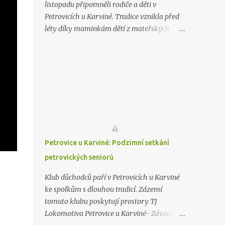
listopadu připomněli rodiče a děti v
Petrovicích u Karviné. Tradice vznikla před
léty díky maminkám dětí z mateřských
škol. Svůj podíl na akci mají také manželé
Kursovi a kavárna Rotigel. Všechny nadšené
děti se pak společně s rodiči a prarodiči
vydaly hledat svatého Martina. Průvod jenž
osvětlovaly jen světla lampionu nakonec
dorazil do areálu Tělovýchovné jednoty
Inter. Tam na děti čekaly úkoly, protože
setkání se svatým Martinem je si zapotřebí
zasloužit. K dispozici byl také prodejní
Petrovice u Karviné: Podzimní setkání
stánek s občerstvením a ručně vyráběnými
petrovických seniorů
výrobky. Výtěžek z prodeje bude rozdělen
mezi družinu základní škola a mateřskou
Klub důchodců paří v Petrovicích u Karviné
školu. Martin ale stále nejel a tak se jej
ke spolkům s dlouhou tradicí. Zázemí
petrovické děti pokusily přivolat zpěvem.
tomuto klubu poskytují prostory TJ
Povedlo se a Martin skutečně přijel. Sníh sice
Lokomotiva Petrovice u Karviné- Závada. Ve
ani letos nepřivezl, zato ale přivezl spoustu