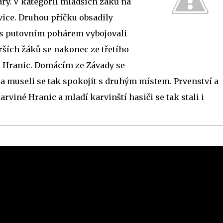
ry. V kategorií mladších žáků na
ice. Druhou příčku obsadily
 s putovním pohárem vybojovali
arších žáků se nakonec ze třetího
é Hranic. Domácím ze Závady se
í a museli se tak spokojit s druhým místem. Prvenství a
rviné Hranic a mladí karvinští hasiči se tak stali i