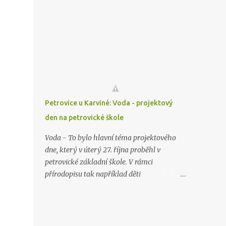
společenském sále se senioři scházejí 2krát
drobných dárečků. Na den svatého Martina
ročně, a to na jaře a na podzim. To letošní
se budeme těšit opět za rok a možná se už
připadlo na pátek 23 října. Klub byl založen
bude konečně konat na sněhové pokrývce.
v roce 1973 a na přelomu tisíciletí měl okolo
125 členů. Kromě těchto setkání pořádá klub
pro své členy i pravidelné poznávací zájezdy.
Letos do Bílé Vody, kde navštívili oplatkárnu
a Lázní Jeseník. Další setkání je plánováno
na jaro příštího roku.
Petrovice u Karviné: Voda - projektový
den na petrovické škole
Voda - To bylo hlavní téma projektového
dne, který v úterý 27. října proběhl v
petrovické základní škole. V rámci
přírodopisu tak například děti
prozkoumávaly ekosystém petrovických
rybníků. Žáci během dopoledne
prozkoumávali vlastnosti vzácné tekutiny a
dělali různé chemické pokusy. Na fyzikální