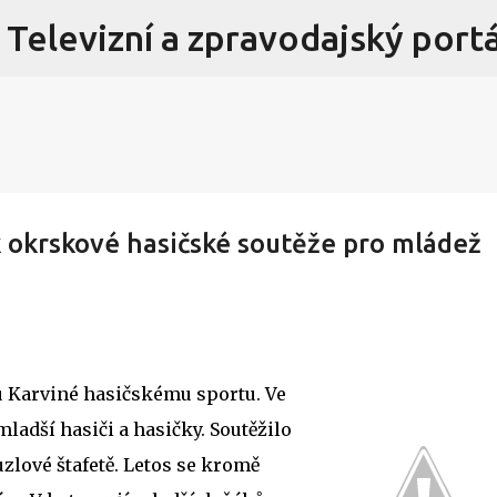
 Televizní a zpravodajský portá
Přeskočit na hlavní obsah
ík okrskové hasičské soutěže pro mládež
h u Karviné hasičskému sportu. Ve
jmladší hasiči a hasičky. Soutěžilo
uzlové štafetě. Letos se kromě