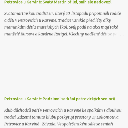
Petrovice u Karviné: Svatý Martin přijel, sníh ale nedovezl
Svatomartinskou tradici si v úterý 10. listopadu připomněli rodiče
a děti v Petrovicích u Karviné. Tradice vznikla před léty díky
maminkám dětí z mateřských škol. Svůj podíl na akci mají také
manželé Kursovi a kavárna Rotigel. Všechny nadšené děti se pak
společně s rodiči a prarodiči vydaly hledat svatého Martina.
Průvod jenž osvětlovaly jen světla lampionu nakonec dorazil do
areálu Tělovýchovné jednoty Inter. Tam na děti čekaly úkoly,
protože setkání se svatým Martinem je si zapotřebí zasloužit. K
dispozici byl také prodejní stánek s občerstvením a ručně
vyráběnými výrobky. Výtěžek z prodeje bude rozdělen mezi
družinu základní škola a mateřskou školu. Martin ale stále nejel a
tak se jej petrovické děti pokusily přivolat zpěvem. Povedlo se a
Martin skutečně přijel. Sníh sice ani letos nepřivezl, zato ale přivezl
Petrovice u Karviné: Podzimní setkání petrovických seniorů
spoustu drobných dárečků. Na den svatého Martina se budeme
těšit opět za rok a možná se už bude konečně konat na sněhové
Klub důchodců paří v Petrovicích u Karviné ke spolkům s dlouhou
pokrývce.
tradicí. Zázemí tomuto klubu poskytují prostory TJ Lokomotiva
Petrovice u Karviné- Závada. Ve společenském sále se senioři