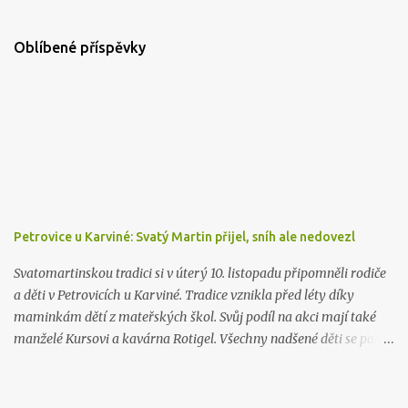
Oblíbené příspěvky
Petrovice u Karviné: Svatý Martin přijel, sníh ale nedovezl
Svatomartinskou tradici si v úterý 10. listopadu připomněli rodiče
a děti v Petrovicích u Karviné. Tradice vznikla před léty díky
maminkám dětí z mateřských škol. Svůj podíl na akci mají také
manželé Kursovi a kavárna Rotigel. Všechny nadšené děti se pak
společně s rodiči a prarodiči vydaly hledat svatého Martina.
Průvod jenž osvětlovaly jen světla lampionu nakonec dorazil do
areálu Tělovýchovné jednoty Inter. Tam na děti čekaly úkoly,