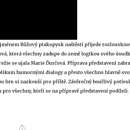
 jménem Růžový ptakopysk naštěstí přijede rozlouskno
á, která všechny zadupe do země logikou svého úsudk
ežie se ujala Marie Ďurčová. Příprava představení zabra
publikum humornými dialogy a přesto všechno hlavně svo
ou hru si nazkouší pro příště. Závěrečný bouřlivý potles
ro všechny, kteří se na přípravě představení podíleli.