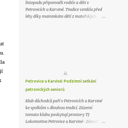
listopadu připomněli rodiče a děti v
Petrovicích u Karviné. Tradice vznikla před
léty díky maminkám dětí z mateřských
škol. Svůj podíl na akci mají také manželé
Kursovi a kavárna Rotigel. Všechny nadšené
děti se pak společně s rodiči a prarodiči
ut
vydaly hledat svatého Martina. Průvod jenž
osvětlovaly jen světla lampionu nakonec
u.
dorazil do areálu Tělovýchovné jednoty
la
Inter. Tam na děti čekaly úkoly, protože
jí
setkání se svatým Martinem je si zapotřebí
zasloužit. K dispozici byl také prodejní
k
Petrovice u Karviné: Podzimní setkání
stánek s občerstvením a ručně vyráběnými
petrovických seniorů
výrobky. Výtěžek z prodeje bude rozdělen
mezi družinu základní škola a mateřskou
Klub důchodců paří v Petrovicích u Karviné
školu. Martin ale stále nejel a tak se jej
ke spolkům s dlouhou tradicí. Zázemí
petrovické děti pokusily přivolat zpěvem.
tomuto klubu poskytují prostory TJ
Povedlo se a Martin skutečně přijel. Sníh sice
Lokomotiva Petrovice u Karviné- Závada. Ve
ani letos nepřivezl, zato ale přivezl spoustu