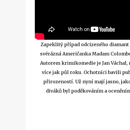
Zapeklitý případ odcizeného diamant
svérázná Američanka Madam Colombov
Autorem krimikomedie je Jan Váchal, r
více jak půl roku. Ochotníci bavili 
přirozeností. Už nyní mají jasno, jak
diváků byl poděkováním a oceněním p