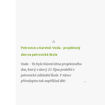
společenském sále se senioři scházejí 2krát
drobných dárečků. Na den svatého Martina
ročně, a to na jaře a na podzim. To letošní
se budeme těšit opět za rok a možná se už
připadlo na pátek 23 října. Klub byl založen
bude konečně konat na sněhové pokrývce.
v roce 1973 a na přelomu tisíciletí měl okolo
125 členů. Kromě těchto setkání pořádá klub
pro své členy i pravidelné poznávací zájezdy.
Letos do Bílé Vody, kde navštívili oplatkárnu
a Lázní Jeseník. Další setkání je plánováno
na jaro příštího roku.
Petrovice u Karviné: Voda - projektový
den na petrovické škole
Voda - To bylo hlavní téma projektového
dne, který v úterý 27. října proběhl v
petrovické základní škole. V rámci
přírodopisu tak například děti
prozkoumávaly ekosystém petrovických
rybníků. Žáci během dopoledne
prozkoumávali vlastnosti vzácné tekutiny a
dělali různé chemické pokusy. Na fyzikální