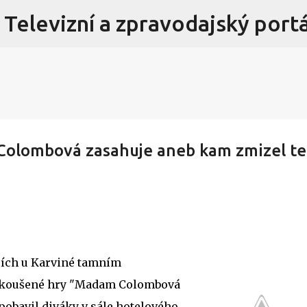
 Televizní a zpravodajský portá
Přeskočit na hlavní obsah
Colombová zasahuje aneb kam zmizel t
icích u Karviné tamním
azkoušené hry "Madam Colombová
obavil diváky v sále hotelového