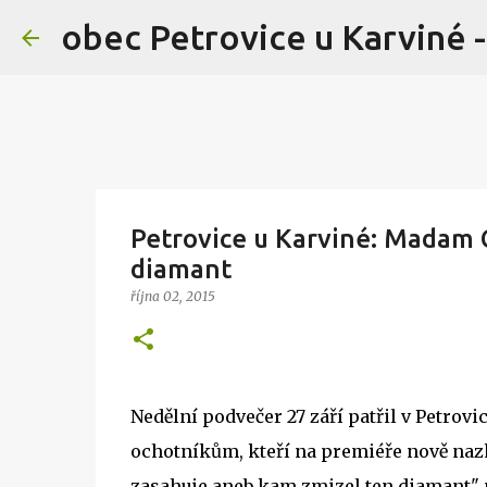
obec Petrovice u Karviné -
Petrovice u Karviné: Madam 
diamant
října 02, 2015
Nedělní podvečer 27 září patřil v Petrov
ochotníkům, kteří na premiéře nově n
zasahuje aneb kam zmizel ten diamant" p